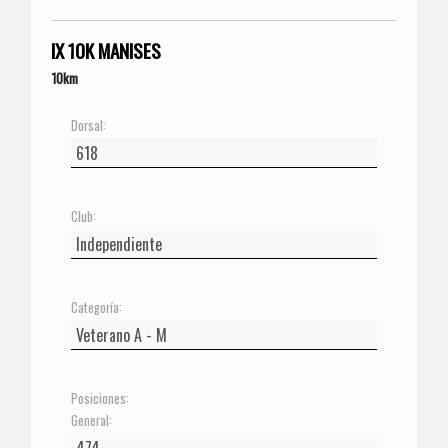
IX 10K MANISES
10km
Dorsal:
Club:
Categoría:
Posiciones:
General: