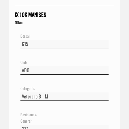
IX 10K MANISES
10km
Dorsal:
Club:
Categoría:
Posiciones:
General: