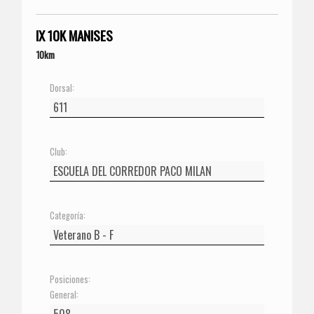
IX 10K MANISES
10km
Dorsal:
Club:
Categoría:
Posiciones:
General: