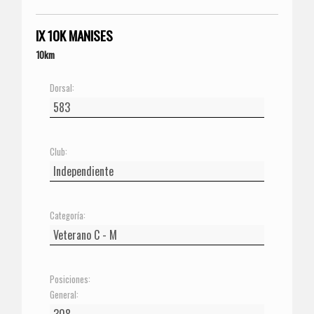
IX 10K MANISES
10km
Dorsal:
Club:
Categoría:
Posiciones:
General: