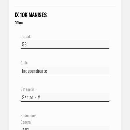
IX 10K MANISES
10km
Dorsal:
Club:
Categoría:
Posiciones:
General: