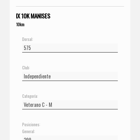
IX 10K MANISES
10km
Dorsal:
Club:
Categoría:
Posiciones:
General: