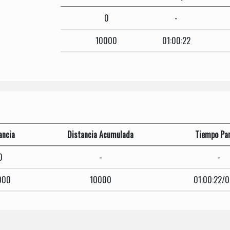
0
-
10000
01:00:22
ancia
Distancia Acumulada
Tiempo Par
0
-
-
000
10000
01:00:22/0