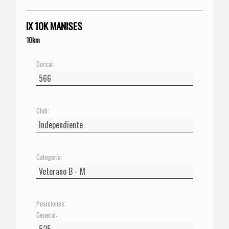
IX 10K MANISES
10km
Dorsal:
Club:
Categoría:
Posiciones:
General: