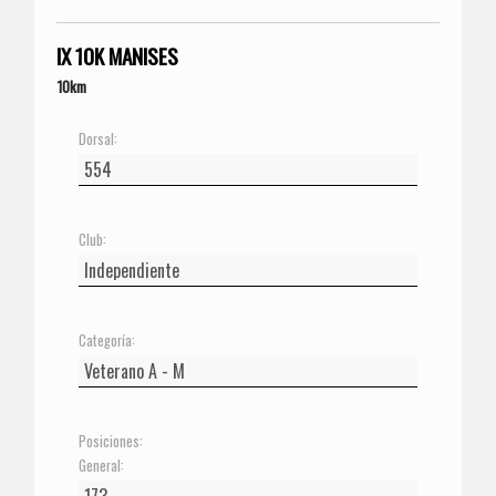
IX 10K MANISES
10km
Dorsal:
Club:
Categoría:
Posiciones:
General: