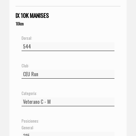
IX 10K MANISES
10km
Dorsal:
Club:
Categoría:
Posiciones:
General: