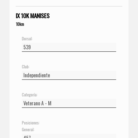
IX 10K MANISES
10km
Dorsal:
Club:
Categoría:
Posiciones:
General: