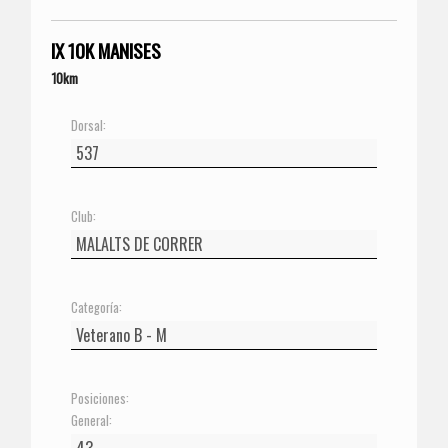
IX 10K MANISES
10km
Dorsal:
Club:
Categoría:
Posiciones:
General: