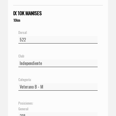
IX 10K MANISES
10km
Dorsal:
Club:
Categoría:
Posiciones:
General: