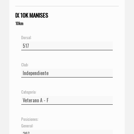
IX 10K MANISES
10km
Dorsal:
Club:
Categoría:
Posiciones:
General: