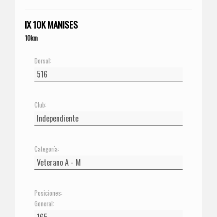
IX 10K MANISES
10km
Dorsal:
Club:
Categoría:
Posiciones:
General: