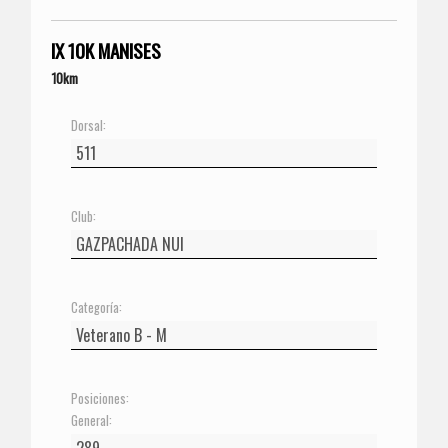
IX 10K MANISES
10km
Dorsal:
Club:
Categoría:
Posiciones:
General: