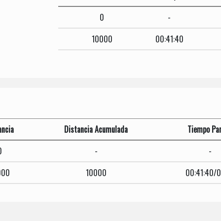
0
-
10000
00:41:40
ancia
Distancia Acumulada
Tiempo Par
0
-
-
000
10000
00:41:40/0