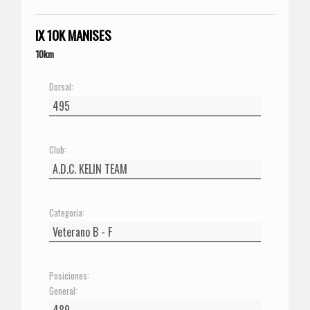
IX 10K MANISES
10km
Dorsal:
Club:
Categoría:
Posiciones:
General: