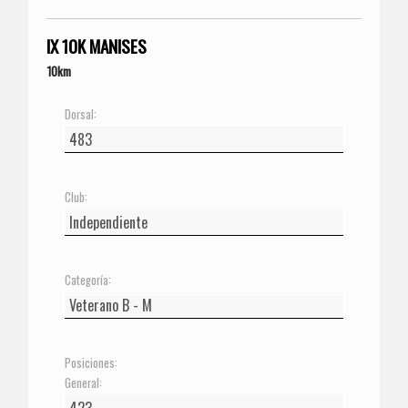
IX 10K MANISES
10km
Dorsal:
Club:
Categoría:
Posiciones:
General: