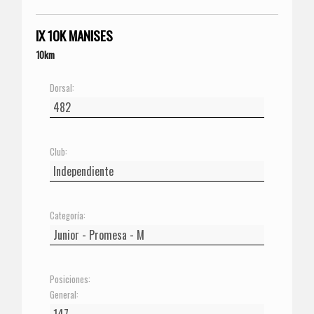
IX 10K MANISES
10km
Dorsal:
Club:
Categoría:
Posiciones:
General: