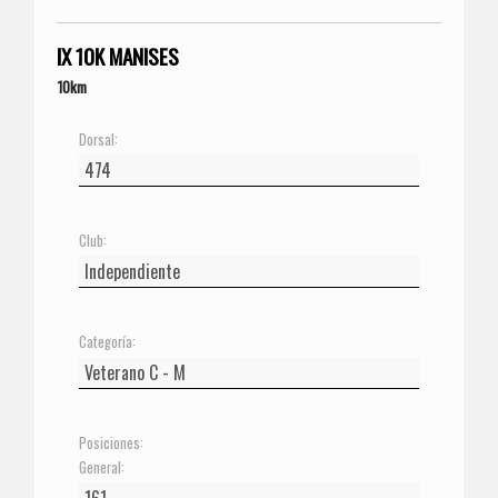
IX 10K MANISES
10km
Dorsal:
Club:
Categoría:
Posiciones:
General: