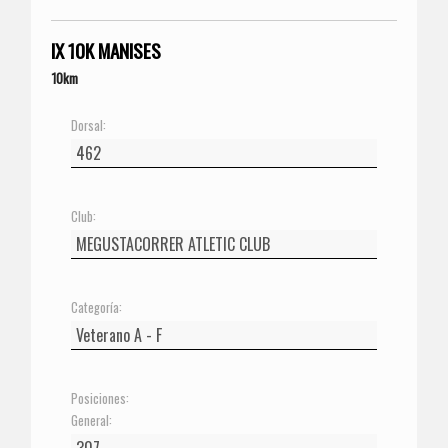
IX 10K MANISES
10km
Dorsal:
Club:
Categoría:
Posiciones:
General: