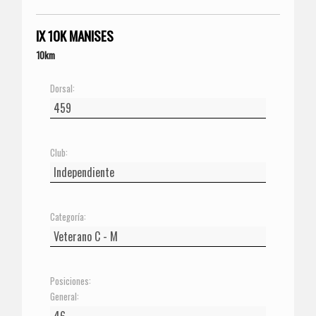
IX 10K MANISES
10km
Dorsal:
Club:
Categoría:
Posiciones:
General: