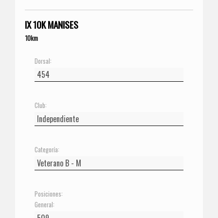
IX 10K MANISES
10km
Dorsal:
Club:
Categoría:
Posiciones:
General: