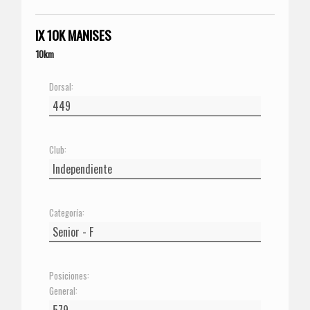
IX 10K MANISES
10km
Dorsal:
Club:
Categoría:
Posiciones:
General: