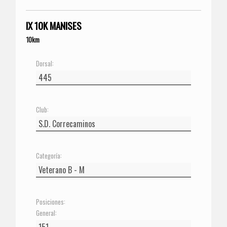
IX 10K MANISES
10km
Dorsal:
Club:
Categoría:
Posiciones:
General: