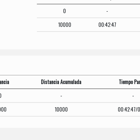
0
-
10000
00:42:47
ancia
Distancia Acumulada
Tiempo Par
0
-
-
000
10000
00:42:47/0