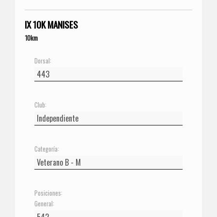
IX 10K MANISES
10km
Dorsal:
Club:
Categoría:
Posiciones:
General: