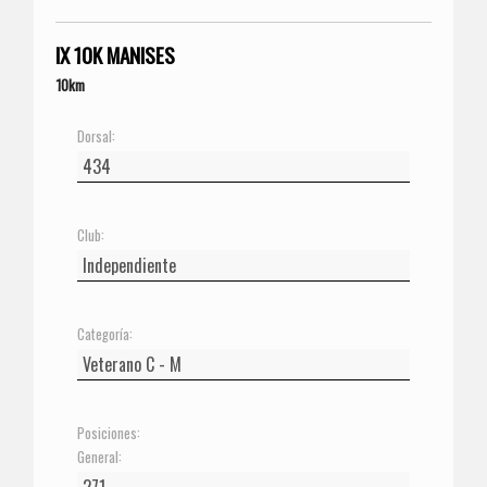
IX 10K MANISES
10km
Dorsal:
Club:
Categoría:
Posiciones:
General: