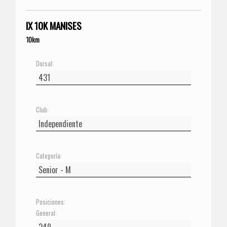
IX 10K MANISES
10km
Dorsal:
Club:
Categoría:
Posiciones:
General: