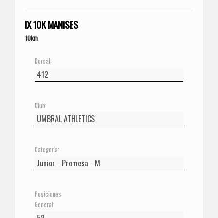
IX 10K MANISES
10km
Dorsal:
Club:
Categoría:
Posiciones:
General: