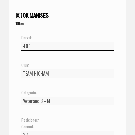
IX 10K MANISES
10km
Dorsal:
Club:
Categoría:
Posiciones:
General: