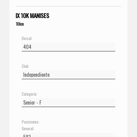
IX 10K MANISES
10km
Dorsal:
Club:
Categoría:
Posiciones:
General: