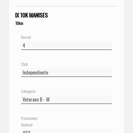
IX 10K MANISES
10km
Dorsal:
Club:
Categoría:
Posiciones:
General: