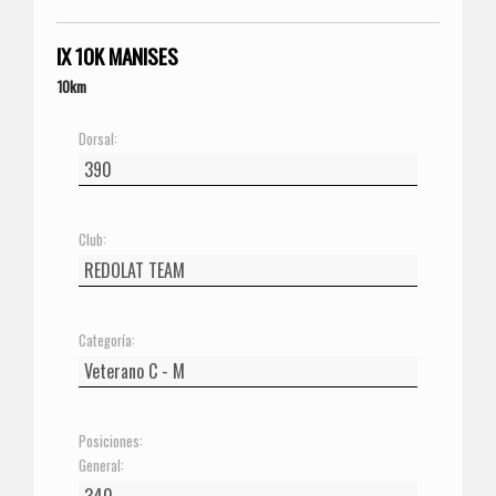
IX 10K MANISES
10km
Dorsal:
Club:
Categoría:
Posiciones:
General: