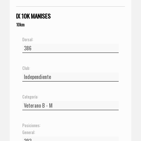
IX 10K MANISES
10km
Dorsal:
Club:
Categoría:
Posiciones:
General: