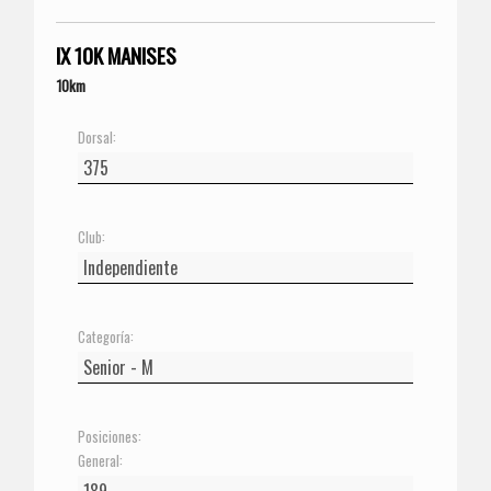
IX 10K MANISES
10km
Dorsal:
Club:
Categoría:
Posiciones:
General: