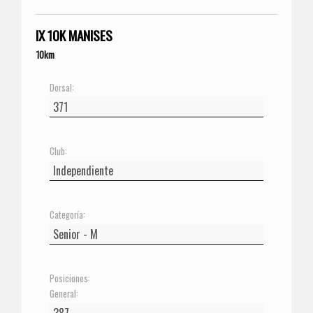
IX 10K MANISES
10km
Dorsal:
Club:
Categoría:
Posiciones:
General: