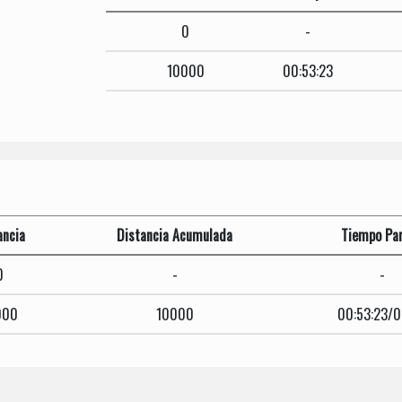
0
-
10000
00:53:23
ancia
Distancia Acumulada
Tiempo Par
0
-
-
000
10000
00:53:23/0