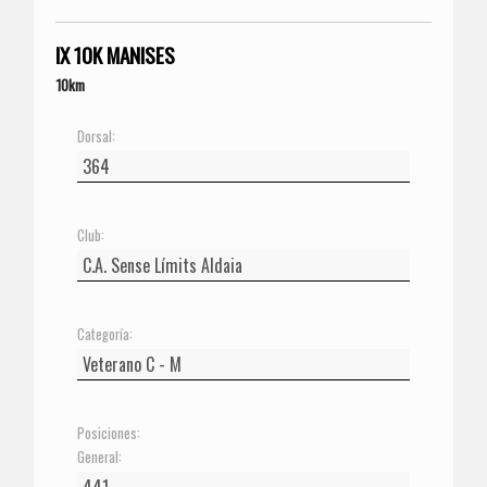
IX 10K MANISES
10km
Dorsal:
Club:
Categoría:
Posiciones:
General: