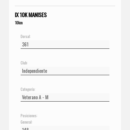
IX 10K MANISES
10km
Dorsal:
Club:
Categoría:
Posiciones:
General: