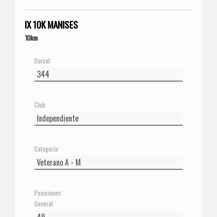
IX 10K MANISES
10km
Dorsal:
Club:
Categoría:
Posiciones:
General: