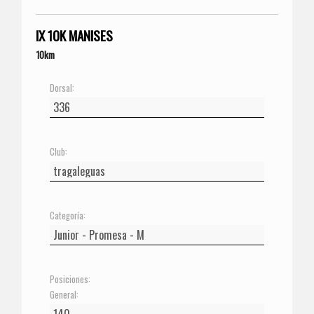
IX 10K MANISES
10km
Dorsal:
Club:
Categoría:
Posiciones:
General: