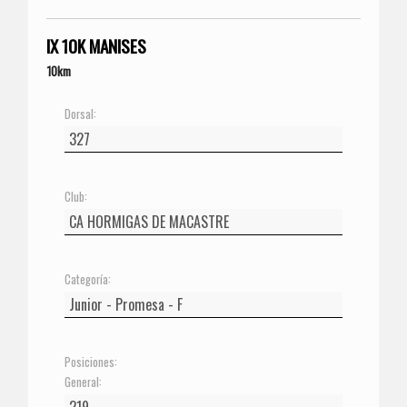
IX 10K MANISES
10km
Dorsal:
Club:
Categoría:
Posiciones:
General: