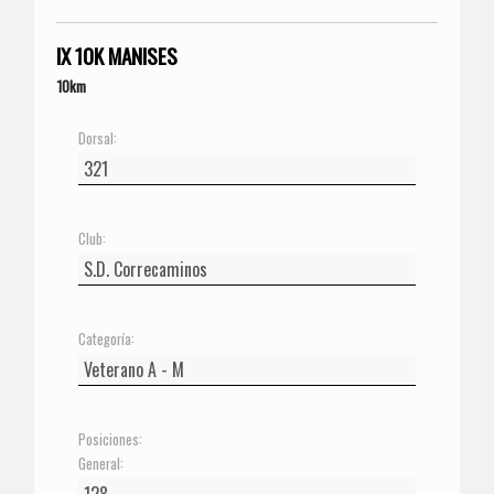
IX 10K MANISES
10km
Dorsal:
Club:
Categoría:
Posiciones:
General: