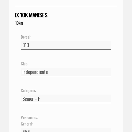
IX 10K MANISES
10km
Dorsal:
Club:
Categoría:
Posiciones:
General: