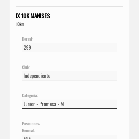
IX 10K MANISES
10km
Dorsal:
Club:
Categoría:
Posiciones:
General: