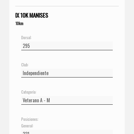
IX 10K MANISES
10km
Dorsal:
Club:
Categoría:
Posiciones:
General: