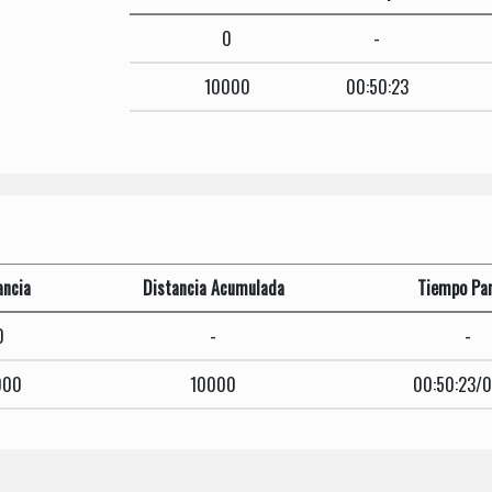
0
-
10000
00:50:23
ancia
Distancia Acumulada
Tiempo Par
0
-
-
000
10000
00:50:23/0