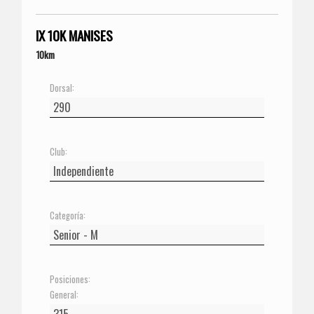
IX 10K MANISES
10km
Dorsal:
Club:
Categoría:
Posiciones:
General: